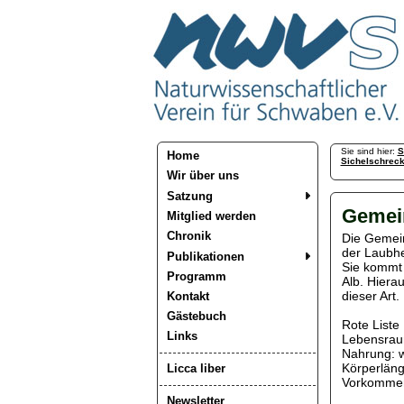
Sie sind hier:
S
Home
Sichelschrec
Wir über uns
Satzung
Gemei
Mitglied werden
Chronik
Die Gemein
der Laubhe
Publikationen
Sie kommt 
Programm
Alb. Hiera
dieser Art.
Kontakt
Gästebuch
Rote Liste 
Links
Lebensraum
Nahrung: w
Körperläng
Licca liber
Vorkommen 
Newsletter