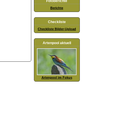
Fotoberichte
Berichte
Checkliste
Checkliste Bilder-Upload
Artenpool aktuell
Artenpool im Fokus