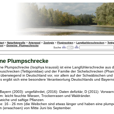
tart
»
Naturfotografie
»
Artenpool
»
Zoologie
»
Fluginsekten
»
Langfuehlerschrecken
»
Tetti
ken
»
Gemeine_Plumpschrecke
Suche
ne Plumpschrecke
e Plumpschrecke (Isophya kraussii) ist eine Langfühlerschrecke aus d
uschrecken (Tettigoniidae) und der Familie der Sichelschrecken (Phan
überwiegend in Deutschland vor, vor allem auf der Schwäbischen und
us ergibt sich eine besondere Verantwortung Deutschlands und Bayerns
Bayern (2003): ungefährdet, (2016): Daten defizitär, D (2011): Vorwarnl
: leicht feuchte Wiesen, Trockenrasen und Waldränder.
eiche und saftige Pflanzen.
e: 16 - 26 mm (die Weibchen sind etwas länger und haben eine plump
(erwachsen) von Mitte Juni bis September.