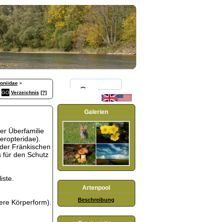
goniidae
»
Verzeichnis
[?]
Galerien
er Überfamilie
eropteridae).
 der Fränkischen
 für den Schutz
iste.
Artenpool
Beschreibung
ere Körperform).