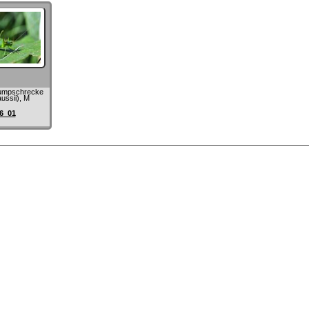
umpschrecke
ussii), M
6_01