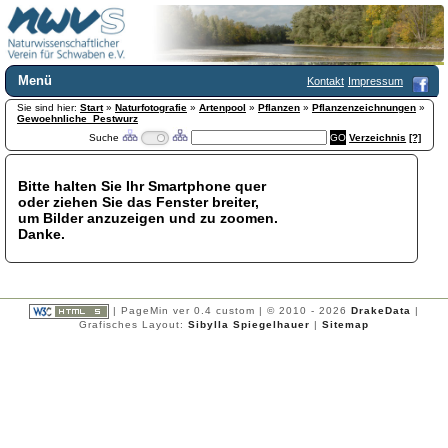
Menü
Kontakt
Impressum
Sie sind hier:
Home
Start
»
Naturfotografie
»
Artenpool
»
Pflanzen
»
Pflanzenzeichnungen
»
Gewoehnliche_Pestwurz
Wir über uns
Suche
Verzeichnis
[?]
Satzung
+
Mitglied werden
Bitte halten Sie Ihr Smartphone quer
Chronik
oder ziehen Sie das Fenster breiter,
Publikationen
+
um Bilder anzuzeigen und zu zoomen.
Danke.
Programm
Kontakt
Gästebuch
Links
| PageMin ver 0.4 custom | © 2010 - 2026
DrakeData
|
Grafisches Layout:
Sibylla Spiegelhauer
|
Sitemap
Licca liber
Newsletter
Impressum
Datenschutzerklärung
Botanik
+