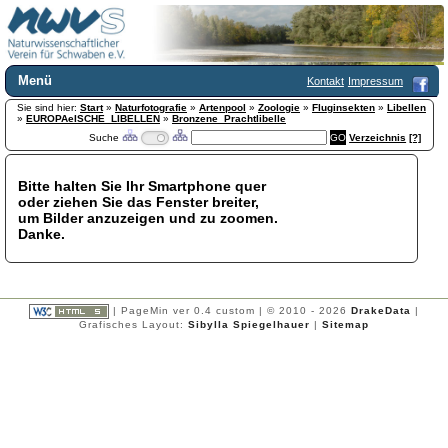
Menü
Kontakt
Impressum
Sie sind hier:
Home
Start
»
Naturfotografie
»
Artenpool
»
Zoologie
»
Fluginsekten
»
Libellen
»
EUROPAeISCHE_LIBELLEN
»
Bronzene_Prachtlibelle
Wir über uns
Suche
Verzeichnis
[?]
Satzung
+
Mitglied werden
Bitte halten Sie Ihr Smartphone quer
Chronik
oder ziehen Sie das Fenster breiter,
Publikationen
+
um Bilder anzuzeigen und zu zoomen.
Danke.
Programm
Kontakt
Gästebuch
Links
| PageMin ver 0.4 custom | © 2010 - 2026
DrakeData
|
Grafisches Layout:
Sibylla Spiegelhauer
|
Sitemap
Licca liber
Newsletter
Impressum
Datenschutzerklärung
Botanik
+