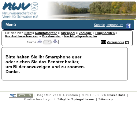
Menü
Kontakt
Impressum
Sie sind hier:
Home
Start
»
Naturfotografie
»
Artenpool
»
Zoologie
»
Fluginsekten
»
Kurzfuehlerschrecken
»
Grashuepfer
»
Nachtigallgrashuepfer
Wir über uns
Suche
Verzeichnis
[?]
Satzung
+
Mitglied werden
Bitte halten Sie Ihr Smartphone quer
Chronik
oder ziehen Sie das Fenster breiter,
Publikationen
+
um Bilder anzuzeigen und zu zoomen.
Danke.
Programm
Kontakt
Gästebuch
Links
| PageMin ver 0.4 custom | © 2010 - 2026
DrakeData
|
Grafisches Layout:
Sibylla Spiegelhauer
|
Sitemap
Licca liber
Newsletter
Impressum
Datenschutzerklärung
Botanik
+