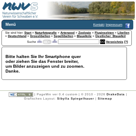
Menü
Kontakt
Impressum
Sie sind hier:
Home
Start
»
Naturfotografie
»
Artenpool
»
Zoologie
»
Fluginsekten
»
Libellen
»
Deutschland
»
Grosslibellen
»
Segellibellen
»
Blaupfeile
»
Oestlicher_Blaupfeil
Wir über uns
Suche
Verzeichnis
[?]
Satzung
+
Mitglied werden
Bitte halten Sie Ihr Smartphone quer
Chronik
oder ziehen Sie das Fenster breiter,
Publikationen
+
um Bilder anzuzeigen und zu zoomen.
Danke.
Programm
Kontakt
Gästebuch
Links
| PageMin ver 0.4 custom | © 2010 - 2026
DrakeData
|
Grafisches Layout:
Sibylla Spiegelhauer
|
Sitemap
Licca liber
Newsletter
Impressum
Datenschutzerklärung
Botanik
+