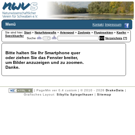
Menü
Kontakt
Impressum
Sie sind hier:
Home
Start
»
Naturfotografie
»
Artenpool
»
Zoologie
»
Fluginsekten
»
Kaefer
»
Speckkaefer
Suche
Verzeichnis
[?]
Wir über uns
Satzung
+
Mitglied werden
Bitte halten Sie Ihr Smartphone quer
oder ziehen Sie das Fenster breiter,
Chronik
um Bilder anzuzeigen und zu zoomen.
Publikationen
+
Danke.
Programm
Kontakt
Gästebuch
Links
| PageMin ver 0.4 custom | © 2010 - 2026
DrakeData
|
Grafisches Layout:
Sibylla Spiegelhauer
|
Sitemap
Licca liber
Newsletter
Impressum
Datenschutzerklärung
Botanik
+