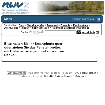
Menü
Kontakt
Impressum
Sie sind hier:
Home
Start
»
Naturfotografie
»
Artenpool
»
Zoologie
»
Fluginsekten
»
Zweifluegler
»
Fliegen
»
Schwebfliegen
»
Halbmond-Blattlausschwebfliege
Wir über uns
Suche
Verzeichnis
[?]
Satzung
+
Mitglied werden
Bitte halten Sie Ihr Smartphone quer
Chronik
oder ziehen Sie das Fenster breiter,
Publikationen
+
um Bilder anzuzeigen und zu zoomen.
Danke.
Programm
Kontakt
Gästebuch
Links
| PageMin ver 0.4 custom | © 2010 - 2026
DrakeData
|
Grafisches Layout:
Sibylla Spiegelhauer
|
Sitemap
Licca liber
Newsletter
Impressum
Datenschutzerklärung
Botanik
+