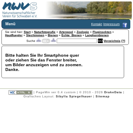
Menü
Kontakt
Impressum
Sie sind hier:
Home
Start
»
Naturfotografie
»
Artenpool
»
Zoologie
»
Fluginsekten
»
Hautfluegler
»
Stechimmen
»
Bienen
»
Echte_Bienen
»
Langhornbienen
Wir über uns
Suche
Verzeichnis
[?]
Satzung
+
Mitglied werden
Bitte halten Sie Ihr Smartphone quer
Chronik
oder ziehen Sie das Fenster breiter,
Publikationen
+
um Bilder anzuzeigen und zu zoomen.
Danke.
Programm
Kontakt
Gästebuch
Links
| PageMin ver 0.4 custom | © 2010 - 2026
DrakeData
|
Grafisches Layout:
Sibylla Spiegelhauer
|
Sitemap
Licca liber
Newsletter
Impressum
Datenschutzerklärung
Botanik
+