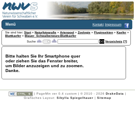
Menü
Kontakt
Impressum
Sie sind hier:
Home
Start
»
Naturfotografie
»
Artenpool
»
Zoologie
»
Fluginsekten
»
Kaefer
»
Blattkaefer
»
Blauer_Schwalbenwurz-Blattkaefer
Wir über uns
Suche
Verzeichnis
[?]
Satzung
+
Mitglied werden
Bitte halten Sie Ihr Smartphone quer
Chronik
oder ziehen Sie das Fenster breiter,
Publikationen
+
um Bilder anzuzeigen und zu zoomen.
Danke.
Programm
Kontakt
Gästebuch
Links
| PageMin ver 0.4 custom | © 2010 - 2026
DrakeData
|
Grafisches Layout:
Sibylla Spiegelhauer
|
Sitemap
Licca liber
Newsletter
Impressum
Datenschutzerklärung
Botanik
+