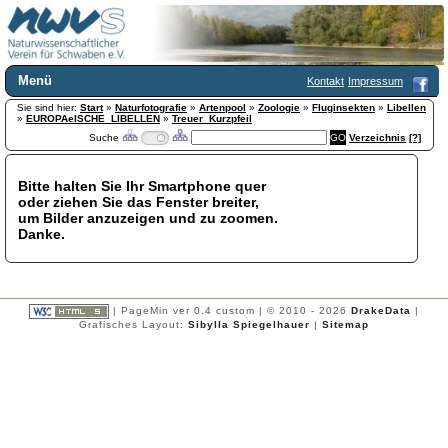
Menü
Kontakt
Impressum
Sie sind hier:
Home
Start
»
Naturfotografie
»
Artenpool
»
Zoologie
»
Fluginsekten
»
Libellen
»
EUROPAeISCHE_LIBELLEN
»
Treuer_Kurzpfeil
Wir über uns
Suche
Verzeichnis
[?]
Satzung
+
Mitglied werden
Bitte halten Sie Ihr Smartphone quer
Chronik
oder ziehen Sie das Fenster breiter,
Publikationen
+
um Bilder anzuzeigen und zu zoomen.
Danke.
Programm
Kontakt
Gästebuch
Links
| PageMin ver 0.4 custom | © 2010 - 2026
DrakeData
|
Grafisches Layout:
Sibylla Spiegelhauer
|
Sitemap
Licca liber
Newsletter
Impressum
Datenschutzerklärung
Botanik
+