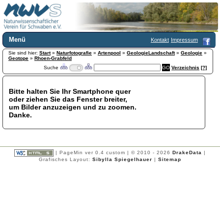
Menü
Kontakt
Impressum
Sie sind hier:
Home
Start
»
Naturfotografie
»
Artenpool
»
GeologieLandschaft
»
Geologie
»
Geotope
»
Rhoen-Grabfeld
Wir über uns
Suche
Verzeichnis
[?]
Satzung
+
Mitglied werden
Bitte halten Sie Ihr Smartphone quer
Chronik
oder ziehen Sie das Fenster breiter,
Publikationen
+
um Bilder anzuzeigen und zu zoomen.
Danke.
Programm
Kontakt
Gästebuch
Links
| PageMin ver 0.4 custom | © 2010 - 2026
DrakeData
|
Grafisches Layout:
Sibylla Spiegelhauer
|
Sitemap
Licca liber
Newsletter
Impressum
Datenschutzerklärung
Botanik
+