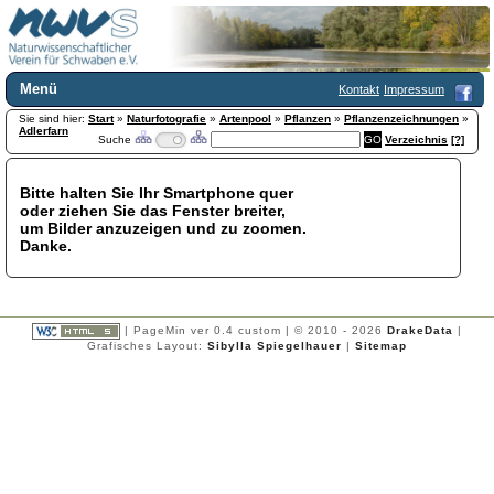
Menü
Kontakt
Impressum
Sie sind hier:
Home
Start
»
Naturfotografie
»
Artenpool
»
Pflanzen
»
Pflanzenzeichnungen
»
Adlerfarn
Suche
Verzeichnis
[?]
Wir über uns
Satzung
+
Mitglied werden
Bitte halten Sie Ihr Smartphone quer
oder ziehen Sie das Fenster breiter,
Chronik
um Bilder anzuzeigen und zu zoomen.
Publikationen
+
Danke.
Programm
Kontakt
Gästebuch
Links
| PageMin ver 0.4 custom | © 2010 - 2026
DrakeData
|
Grafisches Layout:
Sibylla Spiegelhauer
|
Sitemap
Licca liber
Newsletter
Impressum
Datenschutzerklärung
Botanik
+