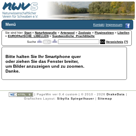
Menü
Kontakt
Impressum
Sie sind hier:
Home
Start
»
Naturfotografie
»
Artenpool
»
Zoologie
»
Fluginsekten
»
Libellen
»
EUROPAeISCHE_LIBELLEN
»
Suedwestliche_Prachtlibelle
Wir über uns
Suche
Verzeichnis
[?]
Satzung
+
Mitglied werden
Bitte halten Sie Ihr Smartphone quer
Chronik
oder ziehen Sie das Fenster breiter,
Publikationen
+
um Bilder anzuzeigen und zu zoomen.
Danke.
Programm
Kontakt
Gästebuch
Links
| PageMin ver 0.4 custom | © 2010 - 2026
DrakeData
|
Grafisches Layout:
Sibylla Spiegelhauer
|
Sitemap
Licca liber
Newsletter
Impressum
Datenschutzerklärung
Botanik
+