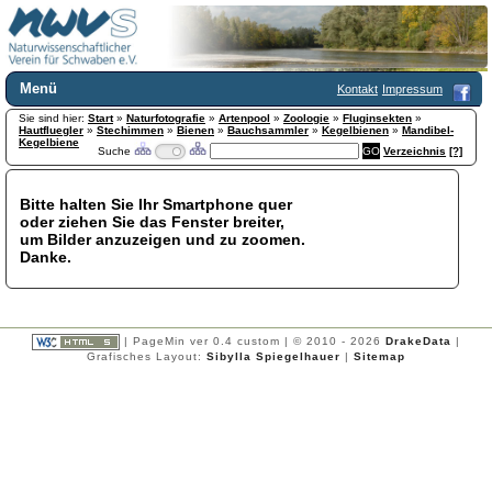
Menü
Kontakt
Impressum
Sie sind hier:
Home
Start
»
Naturfotografie
»
Artenpool
»
Zoologie
»
Fluginsekten
»
Hautfluegler
»
Stechimmen
»
Bienen
»
Bauchsammler
»
Kegelbienen
»
Mandibel-
Wir über uns
Kegelbiene
Suche
Verzeichnis
[?]
Satzung
+
Mitglied werden
Bitte halten Sie Ihr Smartphone quer
Chronik
oder ziehen Sie das Fenster breiter,
Publikationen
+
um Bilder anzuzeigen und zu zoomen.
Danke.
Programm
Kontakt
Gästebuch
Links
| PageMin ver 0.4 custom | © 2010 - 2026
DrakeData
|
Grafisches Layout:
Sibylla Spiegelhauer
|
Sitemap
Licca liber
Newsletter
Impressum
Datenschutzerklärung
Botanik
+