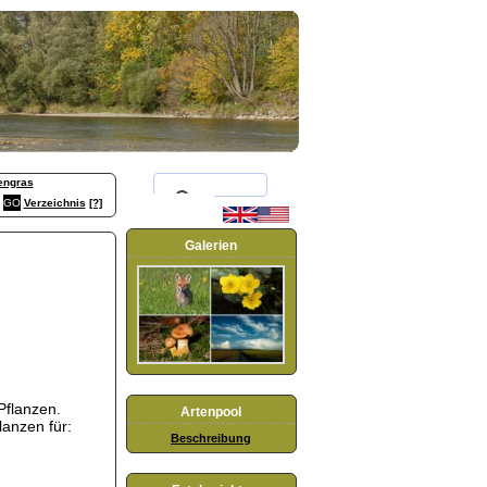
engras
Verzeichnis
[?]
Galerien
Pflanzen.
Artenpool
lanzen für:
Beschreibung