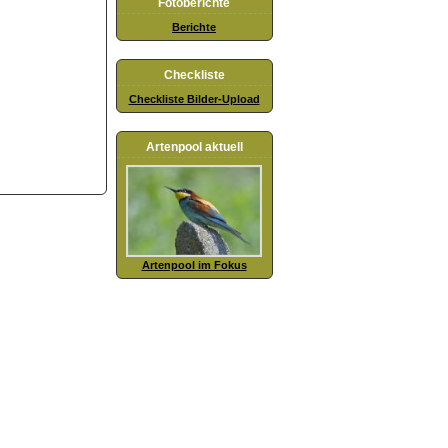
Fotoberichte
Berichte
Checkliste
Checkliste Bilder-Upload
Artenpool aktuell
Artenpool im Fokus