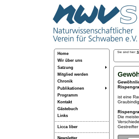
Sie sind hier:
S
Home
Wir über uns
Satzung
Gewöh
Mitglied werden
Chronik
Gewöhnli
Rispengr
Publikationen
Programm
ist eine Ra
Graubindig
Kontakt
Gästebuch
Rispengr
Links
Die meiste
Verschiede
Gestreifter
Licca liber
Newsletter