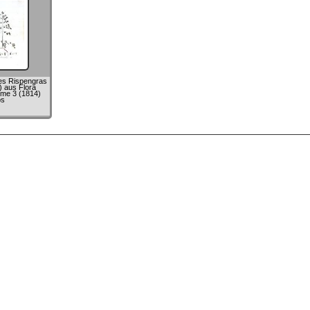
es Rispengras
s) aus Flora
ume 3 (1814)
ps