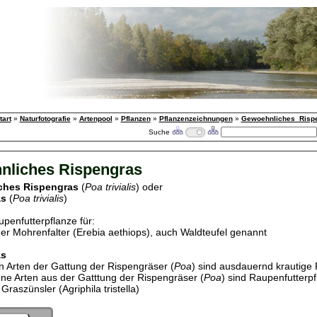
tart
»
Naturfotografie
»
Artenpool
»
Pflanzen
»
Pflanzenzeichnungen
»
Gewoehnliches_Risp
Suche
nliches Rispengras
ches Rispengras
(
Poa trivialis
) oder
as
(
Poa trivialis
)
upenfutterpflanze für:
er Mohrenfalter (Erebia aethiops), auch Waldteufel genannt
as
n Arten der Gattung der Rispengräser (
Poa
) sind ausdauernd krautige 
ne Arten aus der Gatttung der Rispengräser (
Poa
) sind Raupenfutterpf
 Graszünsler (Agriphila tristella)