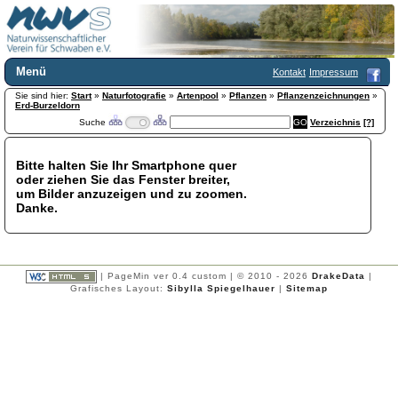
Menü
Kontakt
Impressum
Sie sind hier:
Home
Start
»
Naturfotografie
»
Artenpool
»
Pflanzen
»
Pflanzenzeichnungen
»
Erd-Burzeldorn
Wir über uns
Suche
Verzeichnis
[?]
Satzung
+
Mitglied werden
Bitte halten Sie Ihr Smartphone quer
Chronik
oder ziehen Sie das Fenster breiter,
Publikationen
+
um Bilder anzuzeigen und zu zoomen.
Danke.
Programm
Kontakt
Gästebuch
Links
| PageMin ver 0.4 custom | © 2010 - 2026
DrakeData
|
Grafisches Layout:
Sibylla Spiegelhauer
|
Sitemap
Licca liber
Newsletter
Impressum
Datenschutzerklärung
Botanik
+