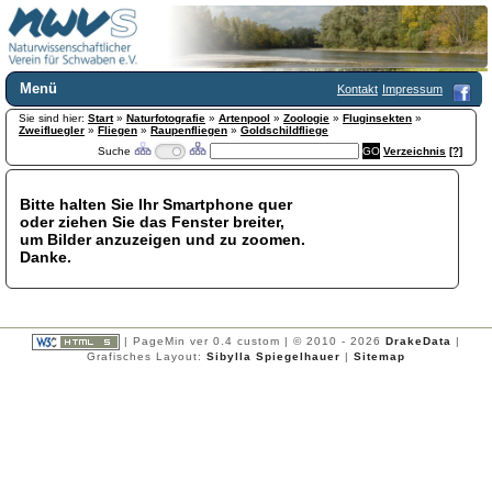
Menü
Kontakt
Impressum
Sie sind hier:
Home
Start
»
Naturfotografie
»
Artenpool
»
Zoologie
»
Fluginsekten
»
Zweifluegler
»
Fliegen
»
Raupenfliegen
»
Goldschildfliege
Wir über uns
Suche
Verzeichnis
[?]
Satzung
+
Mitglied werden
Bitte halten Sie Ihr Smartphone quer
Chronik
oder ziehen Sie das Fenster breiter,
Publikationen
+
um Bilder anzuzeigen und zu zoomen.
Danke.
Programm
Kontakt
Gästebuch
Links
| PageMin ver 0.4 custom | © 2010 - 2026
DrakeData
|
Grafisches Layout:
Sibylla Spiegelhauer
|
Sitemap
Licca liber
Newsletter
Impressum
Datenschutzerklärung
Botanik
+