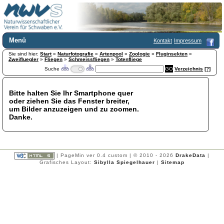
Menü
Kontakt
Impressum
Sie sind hier:
Home
Start
»
Naturfotografie
»
Artenpool
»
Zoologie
»
Fluginsekten
»
Zweifluegler
»
Fliegen
»
Schmeissfliegen
»
Totenfliege
Wir über uns
Suche
Verzeichnis
[?]
Satzung
+
Mitglied werden
Bitte halten Sie Ihr Smartphone quer
Chronik
oder ziehen Sie das Fenster breiter,
Publikationen
+
um Bilder anzuzeigen und zu zoomen.
Danke.
Programm
Kontakt
Gästebuch
Links
| PageMin ver 0.4 custom | © 2010 - 2026
DrakeData
|
Grafisches Layout:
Sibylla Spiegelhauer
|
Sitemap
Licca liber
Newsletter
Impressum
Datenschutzerklärung
Botanik
+