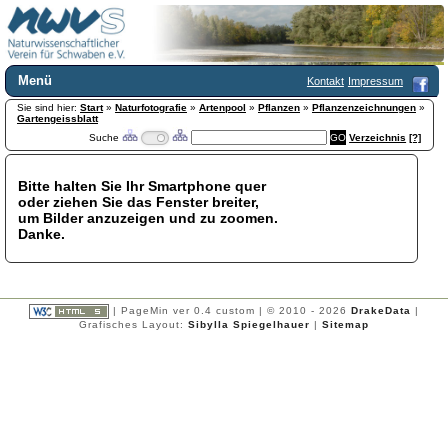
Menü
Kontakt
Impressum
Sie sind hier:
Home
Start
»
Naturfotografie
»
Artenpool
»
Pflanzen
»
Pflanzenzeichnungen
»
Gartengeissblatt
Wir über uns
Suche
Verzeichnis
[?]
Satzung
+
Mitglied werden
Bitte halten Sie Ihr Smartphone quer
Chronik
oder ziehen Sie das Fenster breiter,
Publikationen
+
um Bilder anzuzeigen und zu zoomen.
Danke.
Programm
Kontakt
Gästebuch
Links
| PageMin ver 0.4 custom | © 2010 - 2026
DrakeData
|
Grafisches Layout:
Sibylla Spiegelhauer
|
Sitemap
Licca liber
Newsletter
Impressum
Datenschutzerklärung
Botanik
+