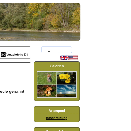
Verzeichnis
[?]
Galerien
leule genannt
Artenpool
Beschreibung