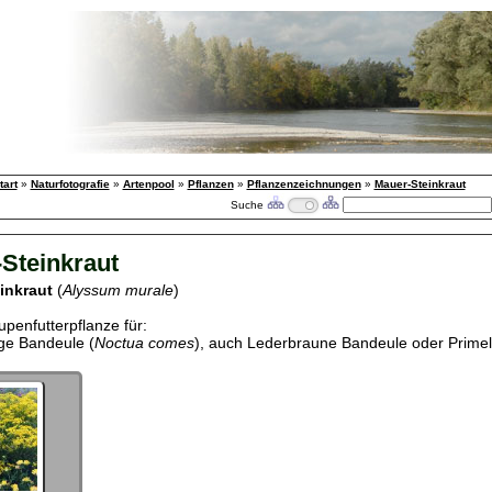
tart
»
Naturfotografie
»
Artenpool
»
Pflanzen
»
Pflanzenzeichnungen
»
Mauer-Steinkraut
Suche
Steinkraut
inkraut
(
Alyssum murale
)
upenfutterpflanze für:
ige Bandeule (
Noctua comes
), auch Lederbraune Bandeule oder Prime