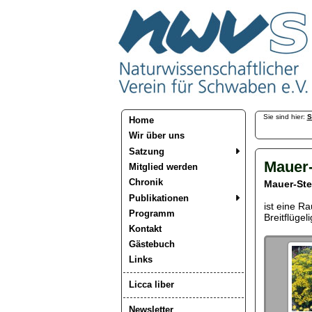
Sie sind hier:
S
Home
Wir über uns
Satzung
Mauer-
Mitglied werden
Chronik
Mauer-Ste
Publikationen
ist eine Ra
Programm
Breitflügel
Kontakt
Gästebuch
Links
Licca liber
Newsletter