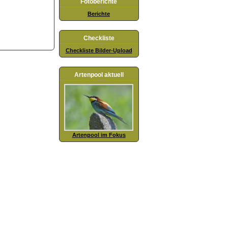
Fotoberichte
Berichte
Checkliste
Checkliste Bilder-Upload
Artenpool aktuell
Artenpool im Fokus