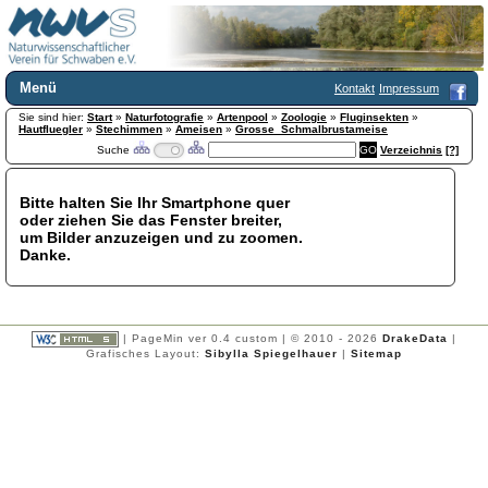
Menü
Kontakt
Impressum
Sie sind hier:
Home
Start
»
Naturfotografie
»
Artenpool
»
Zoologie
»
Fluginsekten
»
Hautfluegler
»
Stechimmen
»
Ameisen
»
Grosse_Schmalbrustameise
Wir über uns
Suche
Verzeichnis
[?]
Satzung
+
Mitglied werden
Bitte halten Sie Ihr Smartphone quer
Chronik
oder ziehen Sie das Fenster breiter,
Publikationen
+
um Bilder anzuzeigen und zu zoomen.
Danke.
Programm
Kontakt
Gästebuch
Links
| PageMin ver 0.4 custom | © 2010 - 2026
DrakeData
|
Grafisches Layout:
Sibylla Spiegelhauer
|
Sitemap
Licca liber
Newsletter
Impressum
Datenschutzerklärung
Botanik
+