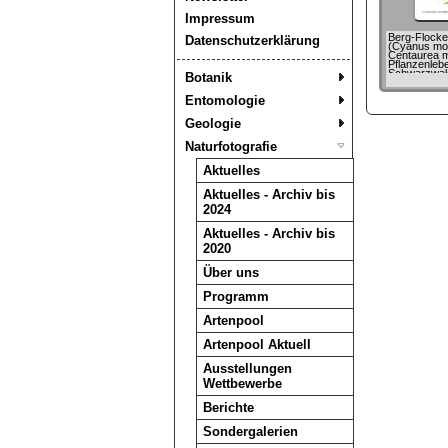
Impressum
Berg-Flock
Datenschutzerklärung
(Cyanus mon
Centaurea 
Pflanzenleb
Schwarzwald
Botanik
(1927) von F
Oltmanns
Entomologie
Geologie
Naturfotografie
Aktuelles
Aktuelles - Archiv bis
2024
Aktuelles - Archiv bis
2020
Über uns
Programm
Artenpool
Artenpool Aktuell
Ausstellungen
Wettbewerbe
Berichte
Sondergalerien