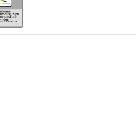
enblume
tanus), Syn.
montana aus
en des
es (Tafeln)
riedrich