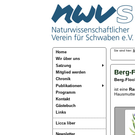
Sie sind hier:
S
Home
Wir über uns
Satzung
Berg-
Mitglied werden
Chronik
Berg-Flo
Publikationen
ist eine
Ra
Programm
Hausmutte
Kontakt
Gästebuch
Links
Licca liber
Newsletter