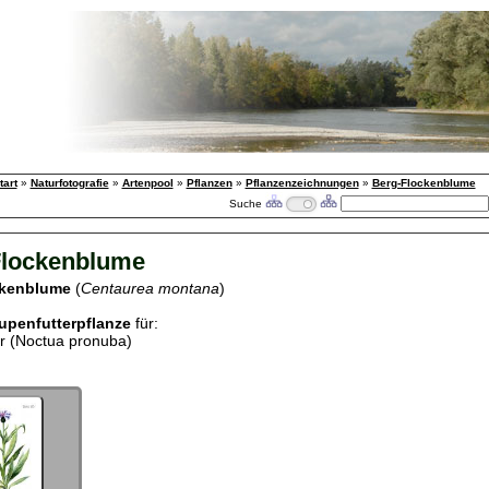
tart
»
Naturfotografie
»
Artenpool
»
Pflanzen
»
Pflanzenzeichnungen
»
Berg-Flockenblume
Suche
Flockenblume
ckenblume
(
Centaurea montana
)
upenfutterpflanze
für:
r (Noctua pronuba)