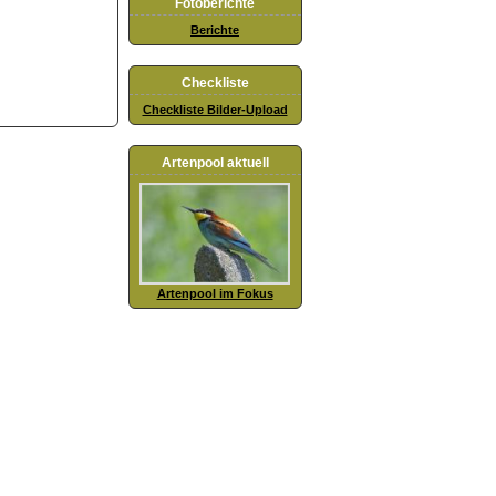
Fotoberichte
Berichte
Checkliste
Checkliste Bilder-Upload
Artenpool aktuell
Artenpool im Fokus