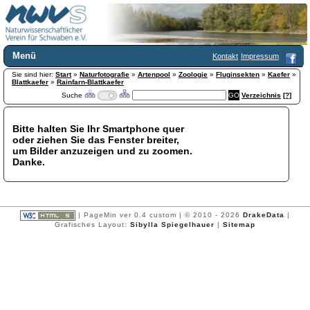
Menü
Kontakt
Impressum
Sie sind hier:
Home
Start
»
Naturfotografie
»
Artenpool
»
Zoologie
»
Fluginsekten
»
Kaefer
»
Blattkaefer
»
Rainfarn-Blattkaefer
Wir über uns
Suche
Verzeichnis
[?]
Satzung
+
Mitglied werden
Bitte halten Sie Ihr Smartphone quer
Chronik
oder ziehen Sie das Fenster breiter,
Publikationen
+
um Bilder anzuzeigen und zu zoomen.
Danke.
Programm
Kontakt
Gästebuch
Links
| PageMin ver 0.4 custom | © 2010 - 2026
DrakeData
|
Grafisches Layout:
Sibylla Spiegelhauer
|
Sitemap
Licca liber
Newsletter
Impressum
Datenschutzerklärung
Botanik
+