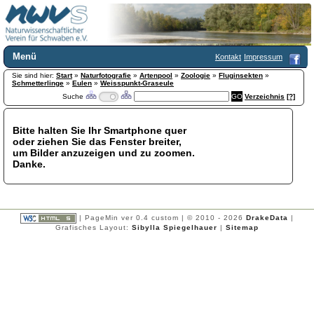
Menü
Kontakt
Impressum
Sie sind hier:
Home
Start
»
Naturfotografie
»
Artenpool
»
Zoologie
»
Fluginsekten
»
Schmetterlinge
»
Eulen
»
Weisspunkt-Graseule
Wir über uns
Suche
Verzeichnis
[?]
Satzung
+
Mitglied werden
Bitte halten Sie Ihr Smartphone quer
Chronik
oder ziehen Sie das Fenster breiter,
Publikationen
+
um Bilder anzuzeigen und zu zoomen.
Danke.
Programm
Kontakt
Gästebuch
Links
| PageMin ver 0.4 custom | © 2010 - 2026
DrakeData
|
Grafisches Layout:
Sibylla Spiegelhauer
|
Sitemap
Licca liber
Newsletter
Impressum
Datenschutzerklärung
Botanik
+