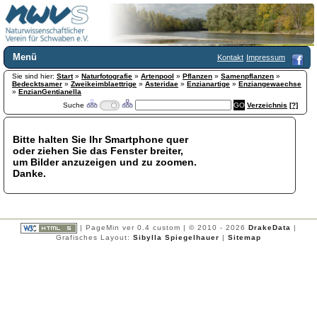
Menü
Kontakt
Impressum
Sie sind hier:
Home
Start
»
Naturfotografie
»
Artenpool
»
Pflanzen
»
Samenpflanzen
»
Bedecktsamer
»
Zweikeimblaettrige
»
Asteridae
»
Enzianartige
»
Enziangewaechse
Wir über uns
»
EnzianGentianella
Suche
Verzeichnis
[?]
Satzung
+
Mitglied werden
Chronik
Bitte halten Sie Ihr Smartphone quer
oder ziehen Sie das Fenster breiter,
Publikationen
+
um Bilder anzuzeigen und zu zoomen.
Programm
Danke.
Kontakt
Gästebuch
Links
| PageMin ver 0.4 custom | © 2010 - 2026
DrakeData
|
Licca liber
Grafisches Layout:
Sibylla Spiegelhauer
|
Sitemap
Newsletter
Impressum
Datenschutzerklärung
Botanik
+