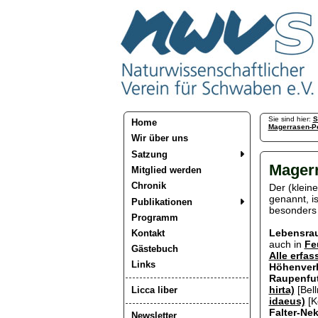
Sie sind hier:
S
Home
Magerrasen-Pe
Wir über uns
Satzung
Magerr
Mitglied werden
Chronik
Der (kleine
genannt, i
Publikationen
besonders 
Programm
Lebensra
Kontakt
auch in
Fe
Gästebuch
Alle erfa
Links
Höhenver
Raupenfut
hirta)
[Bel
Licca liber
idaeus)
[K
Falter-Nek
Newsletter