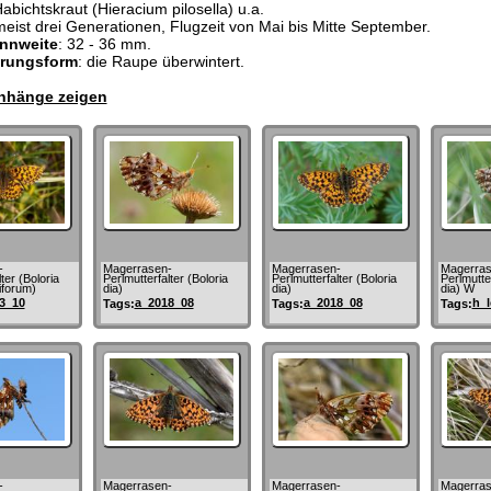
bichtskraut (Hieracium pilosella) u.a.
meist drei Generationen, Flugzeit von Mai bis Mitte September.
nnweite
: 32 - 36 mm.
erungsform
: die Raupe überwintert.
hänge zeigen
-
Magerrasen-
Magerrasen-
Magerras
ter (Boloria
Perlmutterfalter (Boloria
Perlmutterfalter (Boloria
Perlmutter
iforum)
dia)
dia)
dia) W
3_10
a_2018_08
a_2018_08
h_l
Tags:
Tags:
Tags:
-
Magerrasen-
Magerrasen-
Magerras