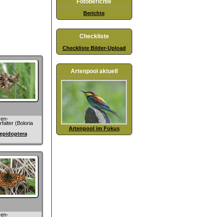
Fotoberichte
Berichte
Checkliste
Checkliste Bilder-Upload
Artenpool aktuell
en-
falter (Boloria
Artenpool im Fokus
epidoptera
en-