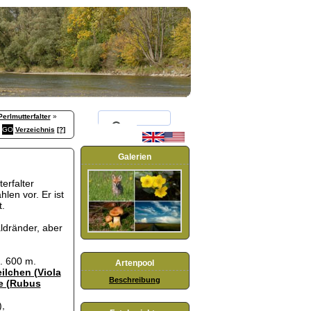
Perlmutterfalter
»
Verzeichnis
[?]
Galerien
erfalter
len vor. Er ist
t.
ldränder, aber
. 600 m.
Artenpool
ilchen (Viola
Beschreibung
e (Rubus
,