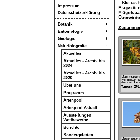
Kleines Ha
Impressum
Flugzeit
: 
Flügelspa
Datenschutzerklärung
Überwint
Botanik
Zusammen
Entomologie
Geologie
Naturfotografie
Aktuelles
Aktuelles - Archiv bis
2024
Aktuelles - Archiv bis
Magerrasen
2020
Perlmutterfal
dia, det. Lep
Über uns
a_201
Tags:
Programm
Artenpool
Artenpool Aktuell
Ausstellungen
Wettbewerbe
Berichte
Sondergalerien
Magerrasen