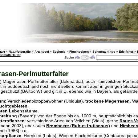
tart
»
Naturfotografie
»
Artenpool
»
Zoologie
»
Fluginsekten
»
Schmetterlinge
»
Edelfalter
»
rlmutterfalter
Suche
asen-Perlmutterfalter
) Magerrasen-Perlmutterfalter (Boloria dia), auch Hainveilchen-Perlmutt
st in Süddeutschland noch nicht selten, kommt aber in geringen Stückzah
geschützt (BArtSchV) und gilt in D, ebenso wie in Bayern, als gefährde
um
: Verschiedenbiotopbewohner (Ubiquist),
trockene Magerrasen
, Wa
uchtgebieten
.
ssten Lebensräume
.
breitung
(Bayern): von der Ebene bis ca. 1000 m, hauptsächlich bis ca
terpflanzen
: verschiedene Arten von Veilchen (Viola), gerne
Raues Ve
lmann 2003], aber auch
Brombeere (Rubus fruticosus)
und
Himbeer
och 1966] u.a.
tarpflanze
: Hornklee (Lotus), Wiesen-Flockenblume (Centaurea jacea)