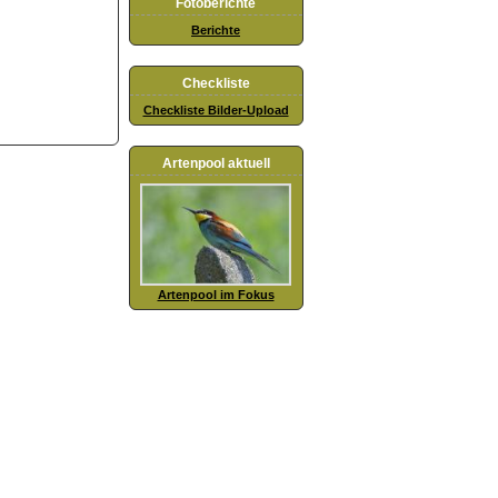
Fotoberichte
Berichte
Checkliste
Checkliste Bilder-Upload
Artenpool aktuell
Artenpool im Fokus