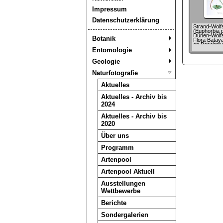
Impressum
Datenschutzerklärung
Strand-Wolf
(Euphorbia p
Dünen-Wolfs
Botanik
Flora Batava
en Beschrijv
Nederlands
Entomologie
(1872) von 
Geologie
Naturfotografie
Aktuelles
Aktuelles - Archiv bis
2024
Aktuelles - Archiv bis
2020
Über uns
Programm
Artenpool
Artenpool Aktuell
Ausstellungen
Wettbewerbe
Berichte
Sondergalerien