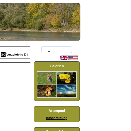
Verzeichnis
[?]
Galerien
Artenpool
Beschreibung