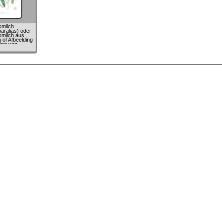
smilch
aralias) oder
milch aus
 of Afbeelding
ing van
che Gewassen
Jan Kops