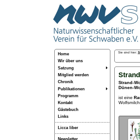
Sie sind hier:
S
Home
Wir über uns
Satzung
Strand
Mitglied werden
Chronik
Strand-Wo
Dünen-Wo
Publikationen
Programm
ist eine
Ra
Wolfsmilch
Kontakt
Gästebuch
Links
Licca liber
Newsletter