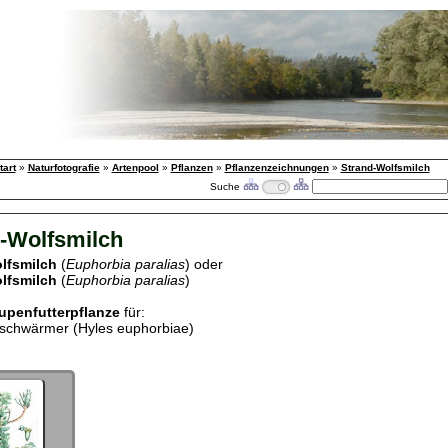
tart
»
Naturfotografie
»
Artenpool
»
Pflanzen
»
Pflanzenzeichnungen
»
Strand-Wolfsmilch
Suche
-Wolfsmilch
lfsmilch
(
Euphorbia paralias
) oder
lfsmilch
(
Euphorbia paralias
)
upenfutterpflanze
für:
schwärmer (Hyles euphorbiae)