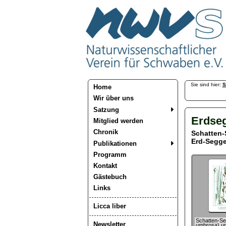
Sie sind hier:
S
Home
Wir über uns
Satzung
Erdse
Mitglied werden
Chronik
Schatten
Erd-Segg
Publikationen
Programm
Kontakt
Gästebuch
Links
Licca liber
Schatten-Se
Newsletter
umbrosa) u