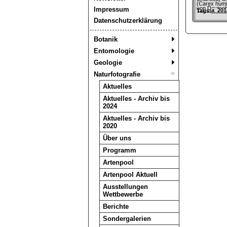
(Carex humil
von Deutsch
Impressum
a_201
Tags:
Abbildungen
Natur (1900
Datenschutzerklärung
Missbach, Er
Krause
Botanik
Entomologie
Geologie
Naturfotografie
Aktuelles
Aktuelles - Archiv bis
2024
Aktuelles - Archiv bis
2020
Über uns
Programm
Artenpool
Artenpool Aktuell
Ausstellungen
Wettbewerbe
Berichte
Sondergalerien