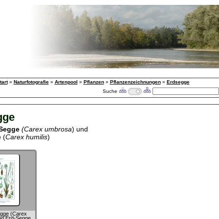
tart
»
Naturfotografie
»
Artenpool
»
Pflanzen
»
Pflanzenzeichnungen
»
Erdsegge
Suche
gge
-Segge
(Carex umbrosa
) und
e
(
Carex humilis
)
gge (Carex
nd Erd-Segge