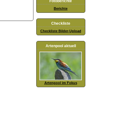
Fotoberichte
Berichte
Checkliste
Checkliste Bilder-Upload
Artenpool aktuell
Artenpool im Fokus