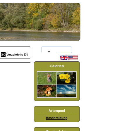
Verzeichnis
[?]
Galerien
Artenpool
Beschreibung