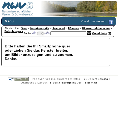
Menü
Kontakt
Impressum
Sie sind hier:
Home
Start
»
Naturfotografie
»
Artenpool
»
Pflanzen
»
Pflanzenzeichnungen
»
Rohrglanzgras
Suche
Verzeichnis
[?]
Wir über uns
Satzung
+
Mitglied werden
Bitte halten Sie Ihr Smartphone quer
oder ziehen Sie das Fenster breiter,
Chronik
um Bilder anzuzeigen und zu zoomen.
Publikationen
+
Danke.
Programm
Kontakt
Gästebuch
Links
| PageMin ver 0.4 custom | © 2010 - 2026
DrakeData
|
Grafisches Layout:
Sibylla Spiegelhauer
|
Sitemap
Licca liber
Newsletter
Impressum
Datenschutzerklärung
Botanik
+