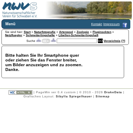
Menü
Kontakt
Impressum
Sie sind hier:
Home
Start
»
Naturfotografie
»
Artenpool
»
Zoologie
»
Fluginsekten
»
Netzfluegler
»
Schmetterlingshafte
»
Libellen-Schmetterlingshaft
Wir über uns
Suche
Verzeichnis
[?]
Satzung
+
Mitglied werden
Bitte halten Sie Ihr Smartphone quer
Chronik
oder ziehen Sie das Fenster breiter,
Publikationen
+
um Bilder anzuzeigen und zu zoomen.
Danke.
Programm
Kontakt
Gästebuch
Links
| PageMin ver 0.4 custom | © 2010 - 2026
DrakeData
|
Grafisches Layout:
Sibylla Spiegelhauer
|
Sitemap
Licca liber
Newsletter
Impressum
Datenschutzerklärung
Botanik
+