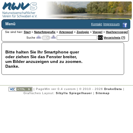
Menü
Kontakt
Impressum
Sie sind hier:
Home
Start
»
Naturfotografie
»
Artenpool
»
Zoologie
»
Voegel
»
Huehnervoegel
Suche
Verzeichnis
[?]
Wir über uns
Satzung
+
Mitglied werden
Bitte halten Sie Ihr Smartphone quer
oder ziehen Sie das Fenster breiter,
Chronik
um Bilder anzuzeigen und zu zoomen.
Publikationen
+
Danke.
Programm
Kontakt
Gästebuch
Links
| PageMin ver 0.4 custom | © 2010 - 2026
DrakeData
|
Grafisches Layout:
Sibylla Spiegelhauer
|
Sitemap
Licca liber
Newsletter
Impressum
Datenschutzerklärung
Botanik
+