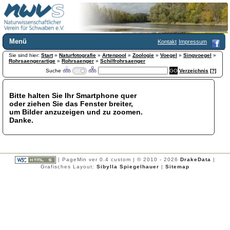
Menü
Kontakt
Impressum
Sie sind hier:
Home
Start
»
Naturfotografie
»
Artenpool
»
Zoologie
»
Voegel
»
Singvoegel
»
Rohrsaengerartige
»
Rohrsaenger
»
Schilfrohrsaenger
Wir über uns
Suche
Verzeichnis
[?]
Satzung
+
Mitglied werden
Bitte halten Sie Ihr Smartphone quer
Chronik
oder ziehen Sie das Fenster breiter,
Publikationen
+
um Bilder anzuzeigen und zu zoomen.
Danke.
Programm
Kontakt
Gästebuch
Links
| PageMin ver 0.4 custom | © 2010 - 2026
DrakeData
|
Grafisches Layout:
Sibylla Spiegelhauer
|
Sitemap
Licca liber
Newsletter
Impressum
Datenschutzerklärung
Botanik
+