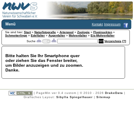
Menü
Kontakt
Impressum
Sie sind hier:
Home
Start
»
Naturfotografie
»
Artenpool
»
Zoologie
»
Fluginsekten
»
Schmetterlinge
»
Edelfalter
»
Augenfalter
»
Mohrenfalter
»
Eis-Mohrenfalter
Wir über uns
Suche
Verzeichnis
[?]
Satzung
+
Mitglied werden
Bitte halten Sie Ihr Smartphone quer
Chronik
oder ziehen Sie das Fenster breiter,
Publikationen
+
um Bilder anzuzeigen und zu zoomen.
Danke.
Programm
Kontakt
Gästebuch
Links
| PageMin ver 0.4 custom | © 2010 - 2026
DrakeData
|
Grafisches Layout:
Sibylla Spiegelhauer
|
Sitemap
Licca liber
Newsletter
Impressum
Datenschutzerklärung
Botanik
+