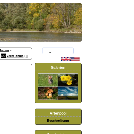
Bienen
»
Verzeichnis
[?]
Galerien
Artenpool
Beschreibung