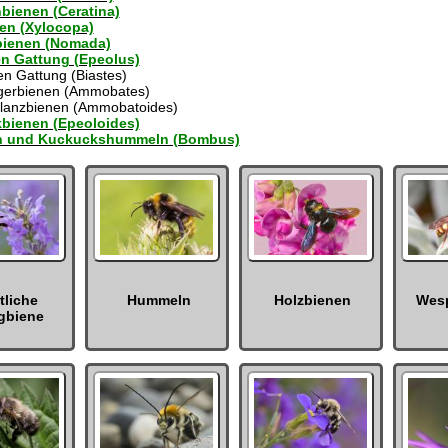
bienen (Ceratina)
en (Xylocopa)
ienen (Nomada)
en Gattung (Epeolus)
nen Gattung (Biastes)
gerbienen (Ammobates)
glanzbienen (Ammobatoides)
bienen (Epeoloides)
 und Kuckuckshummeln (Bombus)
tliche
Hummeln
Holzbienen
Wes
gbiene