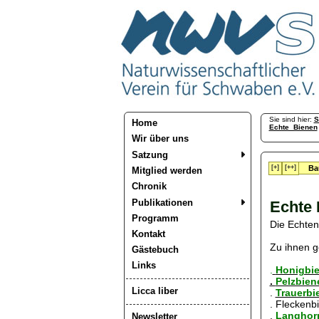
Sie sind hier:
S
Home
Echte_Bienen
Wir über uns
Satzung
[+]
[++]
Ba
Mitglied werden
Chronik
Publikationen
Echte 
Programm
Die Echten
Kontakt
Zu ihnen g
Gästebuch
Links
.
Honigbie
.
Pelzbien
Licca liber
.
Trauerbi
. Fleckenb
.
Langhorn
Newsletter