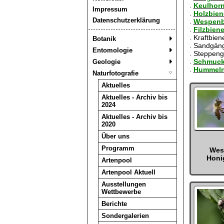
.
Keulhorn
Impressum
.
Holzbien
Datenschutzerklärung
.
Wespenb
.
Filzbien
. Kraftbie
Botanik
. Sandgän
Entomologie
. Steppen
.
Schmuck
Geologie
.
Hummeln
Naturfotografie
Aktuelles
Aktuelles - Archiv bis
2024
Aktuelles - Archiv bis
2020
Über uns
Programm
Wes
Honi
Artenpool
Artenpool Aktuell
Ausstellungen
Wettbewerbe
Berichte
Sondergalerien