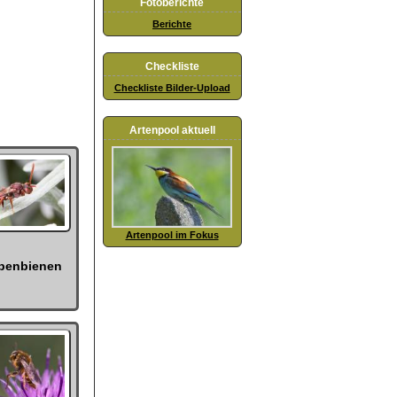
Fotoberichte
Berichte
Checkliste
Checkliste Bilder-Upload
Artenpool aktuell
Artenpool im Fokus
penbienen