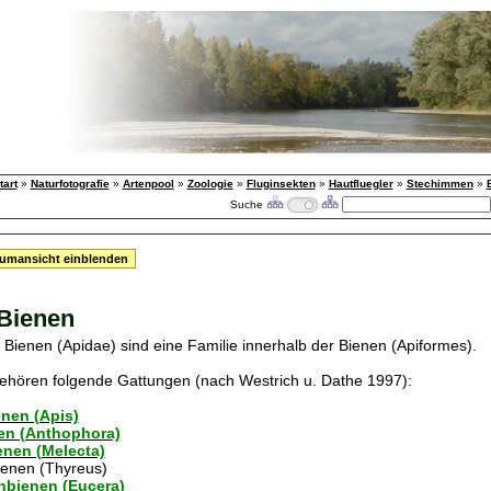
tart
»
Naturfotografie
»
Artenpool
»
Zoologie
»
Fluginsekten
»
Hautfluegler
»
Stechimmen
»
Suche
umansicht einblenden
Bienen
 Bienen (Apidae) sind eine Familie innerhalb der Bienen (Apiformes).
ehören folgende Gattungen (nach Westrich u. Dathe 1997):
nen (Apis)
en (Anthophora)
enen (Melecta)
ienen (Thyreus)
bienen (Eucera)