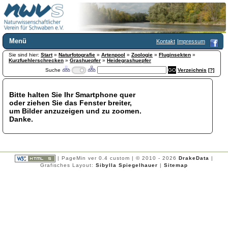
Menü
Kontakt
Impressum
Sie sind hier:
Home
Start
»
Naturfotografie
»
Artenpool
»
Zoologie
»
Fluginsekten
»
Kurzfuehlerschrecken
»
Grashuepfer
»
Heidegrashuepfer
Wir über uns
Suche
Verzeichnis
[?]
Satzung
+
Mitglied werden
Bitte halten Sie Ihr Smartphone quer
Chronik
oder ziehen Sie das Fenster breiter,
Publikationen
+
um Bilder anzuzeigen und zu zoomen.
Danke.
Programm
Kontakt
Gästebuch
Links
| PageMin ver 0.4 custom | © 2010 - 2026
DrakeData
|
Grafisches Layout:
Sibylla Spiegelhauer
|
Sitemap
Licca liber
Newsletter
Impressum
Datenschutzerklärung
Botanik
+