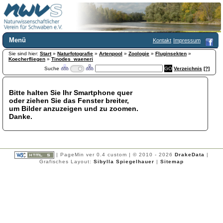
Menü
Kontakt
Impressum
Sie sind hier:
Home
Start
»
Naturfotografie
»
Artenpool
»
Zoologie
»
Fluginsekten
»
Koecherfliegen
»
Tinodes_waeneri
Wir über uns
Suche
Verzeichnis
[?]
Satzung
+
Mitglied werden
Bitte halten Sie Ihr Smartphone quer
Chronik
oder ziehen Sie das Fenster breiter,
Publikationen
+
um Bilder anzuzeigen und zu zoomen.
Danke.
Programm
Kontakt
Gästebuch
Links
| PageMin ver 0.4 custom | © 2010 - 2026
DrakeData
|
Grafisches Layout:
Sibylla Spiegelhauer
|
Sitemap
Licca liber
Newsletter
Impressum
Datenschutzerklärung
Botanik
+