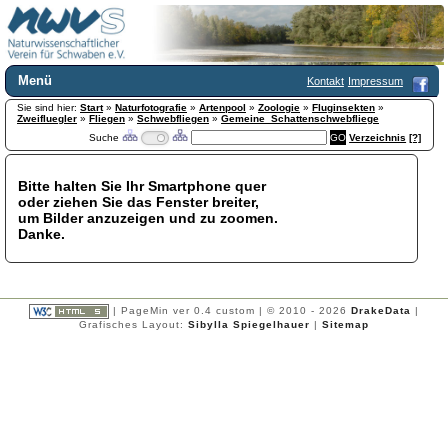
Menü
Kontakt
Impressum
Sie sind hier:
Home
Start
»
Naturfotografie
»
Artenpool
»
Zoologie
»
Fluginsekten
»
Zweifluegler
»
Fliegen
»
Schwebfliegen
»
Gemeine_Schattenschwebfliege
Wir über uns
Suche
Verzeichnis
[?]
Satzung
+
Mitglied werden
Bitte halten Sie Ihr Smartphone quer
Chronik
oder ziehen Sie das Fenster breiter,
Publikationen
+
um Bilder anzuzeigen und zu zoomen.
Danke.
Programm
Kontakt
Gästebuch
Links
| PageMin ver 0.4 custom | © 2010 - 2026
DrakeData
|
Grafisches Layout:
Sibylla Spiegelhauer
|
Sitemap
Licca liber
Newsletter
Impressum
Datenschutzerklärung
Botanik
+