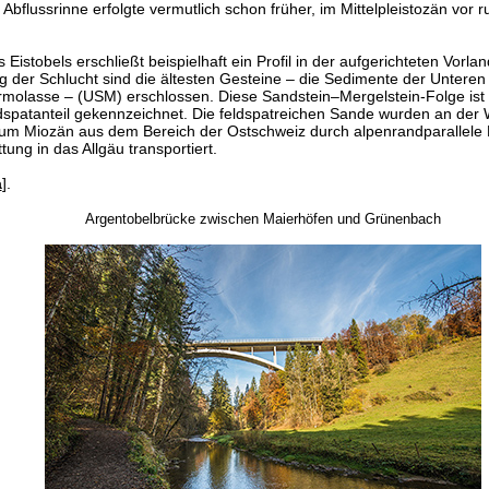
Abflussrinne erfolgte vermutlich schon früher, im Mittelpleistozän vor 
 Eistobels erschließt beispielhaft ein Profil in der aufgerichteten Vorl
 der Schlucht sind die ältesten Gesteine – die Sedimente der Unteren
olasse – (USM) erschlossen. Diese Sandstein–Mergelstein-Folge ist 
spatanteil gekennzeichnet. Die feldspatreichen Sande wurden an de
um Miozän aus dem Bereich der Ostschweiz durch alpenrandparallele 
tung in das Allgäu transportiert.
a
].
Argentobelbrücke zwischen Maierhöfen und Grünenbach