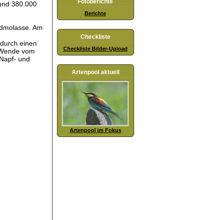
Fotoberichte
rund 380.000
Berichte
andmolasse. Am
Checkliste
durch einen
Checkliste Bilder-Upload
r Wende vom
Napf- und
Artenpool aktuell
Artenpool im Fokus