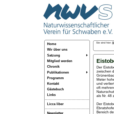
Sie sind hier:
S
Home
Wir über uns
Satzung
Eistob
Mitglied werden
Chronik
Der Eistob
zwischen d
Publikationen
Grünenbach
Programm
Meter hohe
und verlie
Kontakt
oft mehrer
Gästebuch
Naturschut
Links
als Nr. 48
Der Eistobe
Licca liber
Ebratshofe
Bereich de
Newsletter