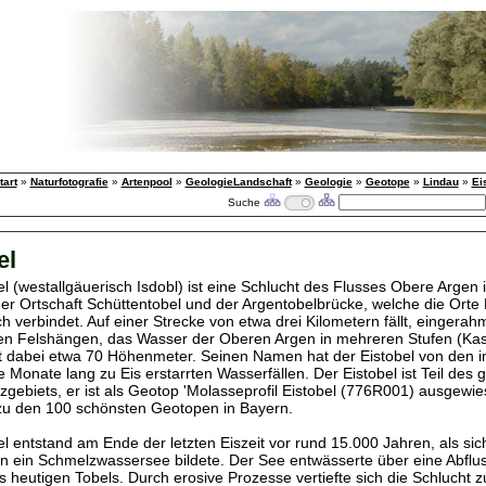
tart
»
Naturfotografie
»
Artenpool
»
GeologieLandschaft
»
Geologie
»
Geotope
»
Lindau
»
Ei
Suche
el
el (westallgäuerisch Isdobl) ist eine Schlucht des Flusses Obere Argen
er Ortschaft Schüttentobel und der Argentobelbrücke, welche die Orte
 verbindet. Auf einer Strecke von etwa drei Kilometern fällt, eingerah
n Felshängen, das Wasser der Oberen Argen in mehreren Stufen (Kas
rt dabei etwa 70 Höhenmeter. Seinen Namen hat der Eistobel von den i
e Monate lang zu Eis erstarrten Wasserfällen. Der Eistobel ist Teil des
zgebiets, er ist als Geotop 'Molasseprofil Eistobel (776R001) ausgewie
 zu den 100 schönsten Geotopen in Bayern.
l entstand am Ende der letzten Eiszeit vor rund 15.000 Jahren, als sich
n ein Schmelzwassersee bildete. Der See entwässerte über eine Abflus
s heutigen Tobels. Durch erosive Prozesse vertiefte sich die Schlucht