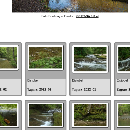
Foto Boehringer Friedrich
CC BY-SA 3.0 at
Eistobel
Eistobel
Eistobel
2_02
a_2022_02
a_2022_01
a_
Tags:
Tags:
Tags: