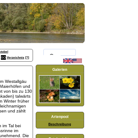
stobel
Verzeichnis
[?]
Galerien
 im Westallgäu
 Maierhöfen und
mt von bis zu 130
kaden) talwärts
m Winter früher
 gleichnamigen
sen und zählt
Artenpool
Beschreibung
 im Tal bei
srinne im
 zunehmend. Die