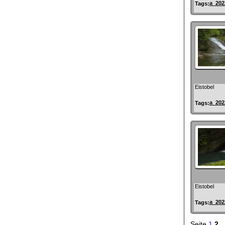
a_202
Tags:
Eistobel
a_202
Tags:
Eistobel
a_202
Tags:
Seite
1
2