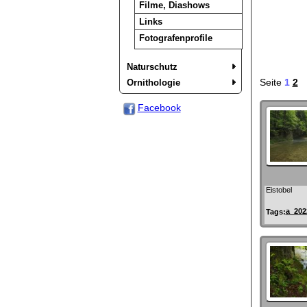
Filme, Diashows
Links
Fotografenprofile
Naturschutz
Seite
1
2
Ornithologie
Facebook
Eistobel
a_202
Tags: