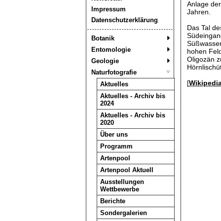
Anlage der 
Impressum
Jahren.
Datenschutzerklärung
Das Tal des
Südeingang
Botanik
Süßwasserm
Entomologie
hohen Feld
Oligozän z
Geologie
Hörnlischüt
Naturfotografie
[
Wikipedi
Aktuelles
Aktuelles - Archiv bis
2024
Aktuelles - Archiv bis
2020
Über uns
Programm
Artenpool
Artenpool Aktuell
Ausstellungen
Wettbewerbe
Berichte
Sondergalerien