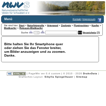
Menü
Kontakt
Impressum
Sie sind hier:
Home
Start
»
Naturfotografie
»
Artenpool
»
Zoologie
»
Fluginsekten
»
Kaefer
»
Blattkaefer
»
Rotsaum-Blattkaefer
Wir über uns
Suche
Verzeichnis
[?]
Satzung
+
Mitglied werden
Bitte halten Sie Ihr Smartphone quer
Chronik
oder ziehen Sie das Fenster breiter,
Publikationen
+
um Bilder anzuzeigen und zu zoomen.
Danke.
Programm
Kontakt
Gästebuch
Links
| PageMin ver 0.4 custom | © 2010 - 2026
DrakeData
|
Grafisches Layout:
Sibylla Spiegelhauer
|
Sitemap
Licca liber
Newsletter
Impressum
Datenschutzerklärung
Botanik
+