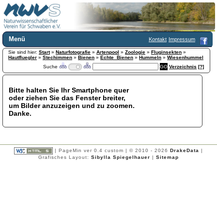
Menü
Kontakt
Impressum
Sie sind hier:
Home
Start
»
Naturfotografie
»
Artenpool
»
Zoologie
»
Fluginsekten
»
Hautfluegler
»
Stechimmen
»
Bienen
»
Echte_Bienen
»
Hummeln
»
Wiesenhummel
Wir über uns
Suche
Verzeichnis
[?]
Satzung
+
Mitglied werden
Bitte halten Sie Ihr Smartphone quer
Chronik
oder ziehen Sie das Fenster breiter,
Publikationen
+
um Bilder anzuzeigen und zu zoomen.
Danke.
Programm
Kontakt
Gästebuch
Links
| PageMin ver 0.4 custom | © 2010 - 2026
DrakeData
|
Grafisches Layout:
Sibylla Spiegelhauer
|
Sitemap
Licca liber
Newsletter
Impressum
Datenschutzerklärung
Botanik
+