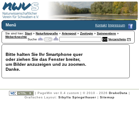
Menü
Kontakt
Impressum
Sie sind hier:
Home
Start
»
Naturfotografie
»
Artenpool
»
Zoologie
»
Spinnentiere
»
Weberknechte
Suche
Verzeichnis
[?]
Wir über uns
Satzung
+
Mitglied werden
Bitte halten Sie Ihr Smartphone quer
oder ziehen Sie das Fenster breiter,
Chronik
um Bilder anzuzeigen und zu zoomen.
Publikationen
+
Danke.
Programm
Kontakt
Gästebuch
Links
| PageMin ver 0.4 custom | © 2010 - 2026
DrakeData
|
Grafisches Layout:
Sibylla Spiegelhauer
|
Sitemap
Licca liber
Newsletter
Impressum
Datenschutzerklärung
Botanik
+