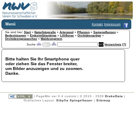
Menü
Kontakt
Impressum
Sie sind hier:
Home
Start
»
Naturfotografie
»
Artenpool
»
Pflanzen
»
Samenpflanzen
»
Bedecktsamer
»
Einkeimlblaettrige
»
Liliiflorae
»
Orchideenartige
»
Wir über uns
Orchideengewaechse
»
Waldvoegelein
Suche
Verzeichnis
[?]
Satzung
+
Mitglied werden
Chronik
Bitte halten Sie Ihr Smartphone quer
oder ziehen Sie das Fenster breiter,
Publikationen
+
um Bilder anzuzeigen und zu zoomen.
Programm
Danke.
Kontakt
Gästebuch
Links
| PageMin ver 0.4 custom | © 2010 - 2026
DrakeData
|
Licca liber
Grafisches Layout:
Sibylla Spiegelhauer
|
Sitemap
Newsletter
Impressum
Datenschutzerklärung
Botanik
+