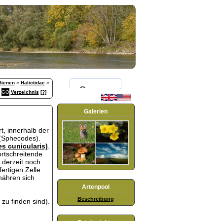
Bienen
»
Halictidae
»
Verzeichnis
[?]
Galerien
t, innerhalb der
 (Sphecodes).
s cunicularis)
.
ortschreitende
e derzeit noch
fertigen Zelle
rnähren sich
Artenpool
Beschreibung
 zu finden sind).