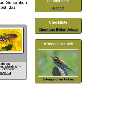
Fotoberichte
neue Generation
bst, das
Berichte
Checkliste
Checkliste Bilder-Upload
Artenpool aktuell
utbiene
s albilabris) -
kucksbiene
2020_04
Artenpool im Fokus