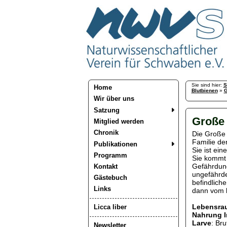
Sie sind hier:
S
Home
Blutbienen
»
G
Wir über uns
Satzung
Große 
Mitglied werden
Chronik
Die Große 
Familie de
Publikationen
Sie ist ein
Programm
Sie kommt w
Gefährdung 
Kontakt
ungefährdet
Gästebuch
befindliche
Links
dann vom b
Lebensra
Licca liber
Nahrung 
Larve
: Bru
Newsletter