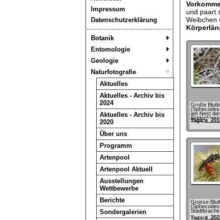
Vorkomm
Impressum
und paart 
Weibchen ü
Datenschutzerklärung
Körperlän
Botanik
Entomologie
Geologie
Naturfotografie
Aktuelles
Aktuelles - Archiv bis
2024
Große Blutb
(Sphecodes a
am Nest der
Aktuelles - Archiv bis
Seidenbiene 
a_201
Tags:
2020
cunicularis)
Über uns
Programm
Artenpool
Artenpool Aktuell
Ausstellungen
Wettbewerbe
Berichte
Grosse Blut
(Sphecodes a
Stadtbrache
Sondergalerien
a_202
Tags: