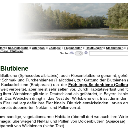
tart
»
Naturfotografie
»
Artenpool
»
Zoologie
»
Fluginsekten
»
Hautfluegler
»
Stechimmen
»
rosse_Blutbiene
Suche
Blutbiene
Blutbiene (Sphecodes albilabris), auch Riesenblutbiene genannt, gehör
r Schmal- und Furchenbienen (Halictidae), zur Gattung der Blutbienen
e Kuckucksbiene (Brutparasit) u.a. der
Frühlings-Seidenbiene (Collete
eit verbreitet, aber meist sehr selten vor. Durch Habitatsverlust und f
ihrer Wirtsbiene gilt sie in Deutschland als gefährdet, in Bayern ist si
. Das Weibchen dringt in das Nest der Wirtsbiene ein, frisst die in der 
n Eier und legt dafür ihre Eier hinein. Die sich entwickelnden Larven e
ereits deponierten Nektar- und Pollenvorrat.
um
: sandige, vegetationsarme Habitate (überall dort wo auch ihre Wirte
Imago
: überwiegend Nektar und Pollen von Doldenblütlern (Apiaceae),
tparasit von Wildbienen (siehe Text).