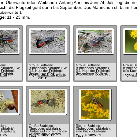
en
: Überwinterndes Weibchen: Anfang April bis Juni. Ab Juli fliegt die 
sich, die Flugzeit geht dann bis September. Das Männchen stirbt im Her
berwintert.
ge
: 11 - 23 mm.
iene
Große Blutbiene
Große Blutbiene
Große Bl
lbilabris), W,
(Sphecodes albilabris), W,
(Sphecodes albilabris),
(Sphecode
 Frühlings-
das Nest der Frühlings-
das Nest der Frühlings-
eine Kuc
(Colletes
Seidenbiene (Colletes
Seidenbiene (Colletes
5_05
a_2015_05
,
wildb
,
a_
Tags:
Tags:
 landend
cunicularis) verlassend
cunicularis) verlassend
biene
biene
Große Blutbiene
Riesen-Blubiene
lbilabris),
(Specodes albilabris),
(Sphecodes_albilabris),
 Augsburg
Brutparasit von Frühlings-
eine Kuckucksbiene
Seidenbiene (Colletes
1_05
a_2022_12
a_2025_09
Tags:
Tags:
cunicularius)