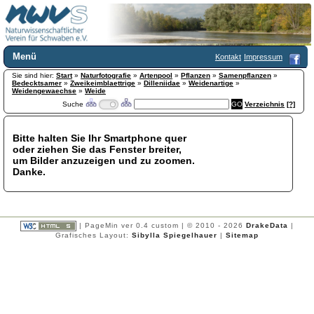
Menü
Kontakt
Impressum
Sie sind hier:
Home
Start
»
Naturfotografie
»
Artenpool
»
Pflanzen
»
Samenpflanzen
»
Bedecktsamer
»
Zweikeimblaettrige
»
Dilleniidae
»
Weidenartige
»
Wir über uns
Weidengewaechse
»
Weide
Suche
Verzeichnis
[?]
Satzung
+
Mitglied werden
Chronik
Bitte halten Sie Ihr Smartphone quer
oder ziehen Sie das Fenster breiter,
Publikationen
+
um Bilder anzuzeigen und zu zoomen.
Programm
Danke.
Kontakt
Gästebuch
Links
| PageMin ver 0.4 custom | © 2010 - 2026
DrakeData
|
Licca liber
Grafisches Layout:
Sibylla Spiegelhauer
|
Sitemap
Newsletter
Impressum
Datenschutzerklärung
Botanik
+