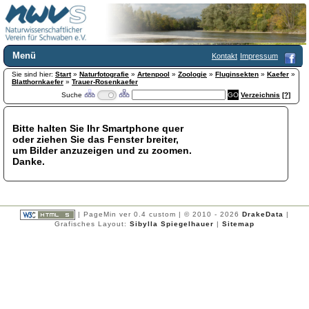
Menü
Kontakt
Impressum
Sie sind hier:
Home
Start
»
Naturfotografie
»
Artenpool
»
Zoologie
»
Fluginsekten
»
Kaefer
»
Blatthornkaefer
»
Trauer-Rosenkaefer
Wir über uns
Suche
Verzeichnis
[?]
Satzung
+
Mitglied werden
Bitte halten Sie Ihr Smartphone quer
Chronik
oder ziehen Sie das Fenster breiter,
Publikationen
+
um Bilder anzuzeigen und zu zoomen.
Danke.
Programm
Kontakt
Gästebuch
Links
| PageMin ver 0.4 custom | © 2010 - 2026
DrakeData
|
Grafisches Layout:
Sibylla Spiegelhauer
|
Sitemap
Licca liber
Newsletter
Impressum
Datenschutzerklärung
Botanik
+