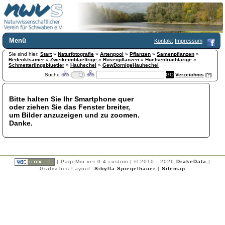
Menü
Kontakt
Impressum
Sie sind hier:
Home
Start
»
Naturfotografie
»
Artenpool
»
Pflanzen
»
Samenpflanzen
»
Bedecktsamer
»
Zweikeimblaettrige
»
Rosenpflanzen
»
Huelsenfruchtarige
»
Wir über uns
Schmetterlingsbluetler
»
Hauhechel
»
GewDornigeHauhechel
Suche
Verzeichnis
[?]
Satzung
+
Mitglied werden
Chronik
Bitte halten Sie Ihr Smartphone quer
oder ziehen Sie das Fenster breiter,
Publikationen
+
um Bilder anzuzeigen und zu zoomen.
Programm
Danke.
Kontakt
Gästebuch
Links
| PageMin ver 0.4 custom | © 2010 - 2026
DrakeData
|
Licca liber
Grafisches Layout:
Sibylla Spiegelhauer
|
Sitemap
Newsletter
Impressum
Datenschutzerklärung
Botanik
+