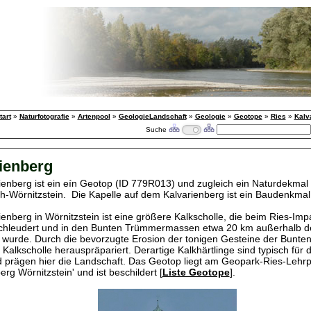
tart
»
Naturfotografie
»
Artenpool
»
GeologieLandschaft
»
Geologie
»
Geotope
»
Ries
»
Kalv
Suche
ienberg
ienberg ist ein eín Geotop (ID 779R013) und zugleich ein Naturdekmal
-Wörnitzstein. Die Kapelle auf dem Kalvarienberg ist ein Baudenkmal
ienberg in Wörnitzstein ist eine größere Kalkscholle, die beim Ries-Im
chleudert und in den Bunten Trümmermassen etwa 20 km außerhalb d
 wurde. Durch die bevorzugte Erosion der tonigen Gesteine der Bunte
 Kalkscholle herauspräpariert. Derartige Kalkhärtlinge sind typisch für 
d prägen hier die Landschaft. Das Geotop liegt am Geopark-Ries-Lehr
erg Wörnitzstein' und ist beschildert [
Liste Geotope
].