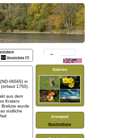
arienberg
Verzeichnis
[?]
Galerien
 (ND-06565) in
 (erbaut 1750).
pakt aus dem
es Kraters
n Brekzie wurde
das südliche
pfad
Artenpool
Beschreibung