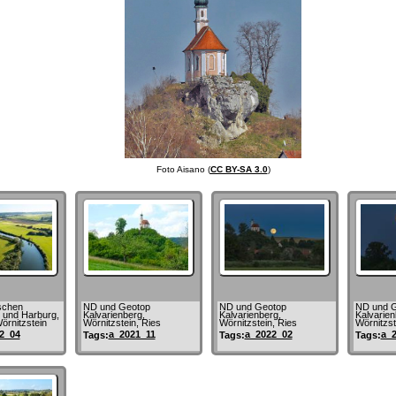
Foto Aisano (
CC BY-SA 3.0
)
schen
ND und Geotop
ND und Geotop
ND und 
n und Harburg,
Kalvarienberg,
Kalvarienberg,
Kalvarien
örnitzstein
Wörnitzstein, Ries
Wörnitzstein, Ries
Wörnitzst
2_04
a_2021_11
a_2022_02
a_
Tags:
Tags:
Tags: