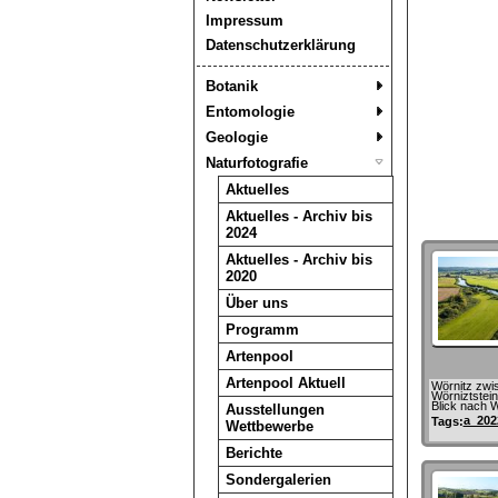
Impressum
Datenschutzerklärung
Botanik
Entomologie
Geologie
Naturfotografie
Aktuelles
Aktuelles - Archiv bis
2024
Aktuelles - Archiv bis
2020
Über uns
Programm
Artenpool
Artenpool Aktuell
Wörnitz zwi
Wörniztstei
Blick nach W
Ausstellungen
a_202
Tags:
Wettbewerbe
Berichte
Sondergalerien