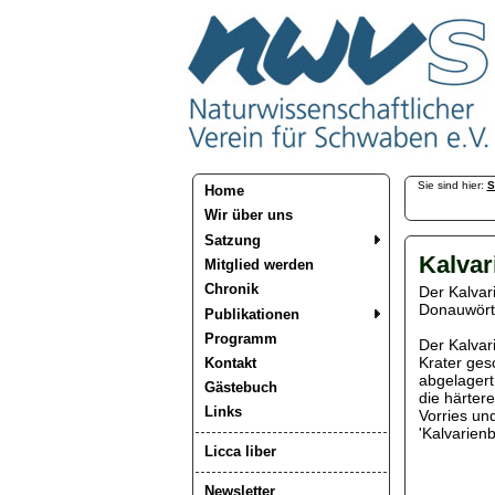
Sie sind hier:
S
Home
Wir über uns
Satzung
Kalvar
Mitglied werden
Chronik
Der Kalvar
Donauwörth
Publikationen
Programm
Der Kalvar
Krater ges
Kontakt
abgelagert
Gästebuch
die härtere
Links
Vorries un
'Kalvarienb
Licca liber
Newsletter