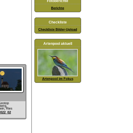
Fotoberichte
Berichte
Checkliste
Checkliste Bilder-Upload
Artenpool aktuell
Artenpool im Fokus
Geotop
berg,
ein, Ries
2022_02