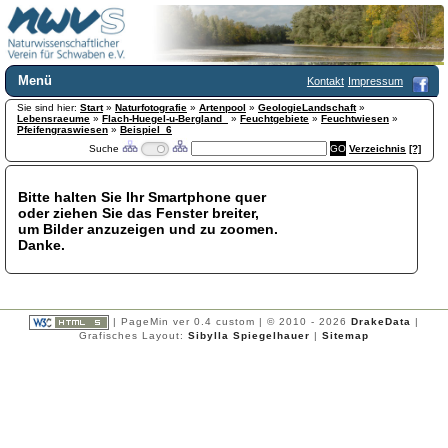
Menü
Kontakt
Impressum
Sie sind hier:
Home
Start
»
Naturfotografie
»
Artenpool
»
GeologieLandschaft
»
Lebensraeume
»
Flach-Huegel-u-Bergland_
»
Feuchtgebiete
»
Feuchtwiesen
»
Wir über uns
Pfeifengraswiesen
»
Beispiel_6
Suche
Verzeichnis
[?]
Satzung
+
Mitglied werden
Chronik
Bitte halten Sie Ihr Smartphone quer
oder ziehen Sie das Fenster breiter,
Publikationen
+
um Bilder anzuzeigen und zu zoomen.
Programm
Danke.
Kontakt
Gästebuch
Links
| PageMin ver 0.4 custom | © 2010 - 2026
DrakeData
|
Licca liber
Grafisches Layout:
Sibylla Spiegelhauer
|
Sitemap
Newsletter
Impressum
Datenschutzerklärung
Botanik
+