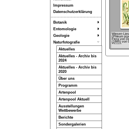
Impressum
Datenschutzerklärung
Botanik
Entomologie
Wiesen-Lie
Geologie
(Phleum pra
Flora von De
(1885) von 
Naturfotografie
Thomé
Aktuelles
Aktuelles - Archiv bis
2024
Aktuelles - Archiv bis
2020
Über uns
Programm
Artenpool
Artenpool Aktuell
Ausstellungen
Wettbewerbe
Berichte
Sondergalerien