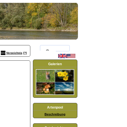
Verzeichnis
[?]
Galerien
Artenpool
Beschreibung