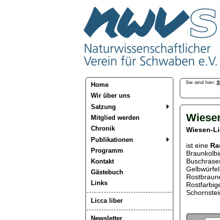
Sie sind hier:
S
Home
Wir über uns
Satzung
Wiese
Mitglied werden
Chronik
Wiesen-L
Publikationen
ist eine
Ra
Programm
Braunkolbi
Buschrasen
Kontakt
Gelbwürfel
Gästebuch
Rostbraun
Links
Rostfarbig
Schornstei
Licca liber
Newsletter