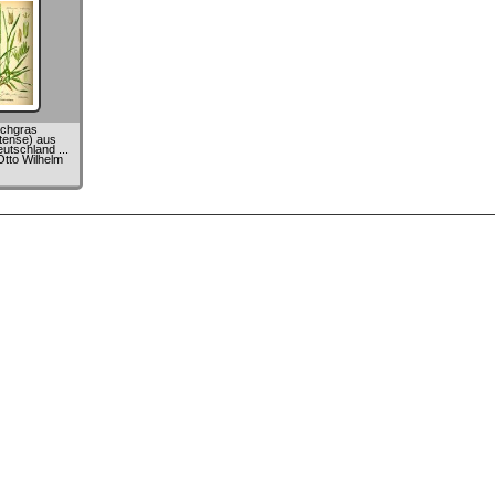
schgras
tense) aus
utschland ...
Otto Wilhelm