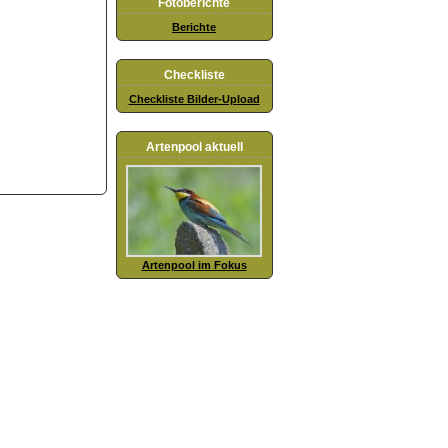
Fotoberichte
Berichte
Checkliste
Checkliste Bilder-Upload
Artenpool aktuell
Artenpool im Fokus