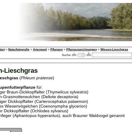
tart
»
Naturfotografie
»
Artenpool
»
Pflanzen
»
Pflanzenzeichnungen
»
Wiesen-Lieschgras
Suche
n-Lieschgras
ieschgras
(
Phleum pratense
)
upenfutterpflanze
für:
ger Braun-Dickkopffalter (Thymelicus sylvestris)
-Grasmotteneulchen (Deltote deceptoria)
iger Dickkopffalter (Carterocephalus palaemon)
es Wiesenvögelchen (Coenonympha glycerion)
er Dickkopffalter (Ochlodes sylvanus)
nfeger (Aphantopus hyperantus), auch Brauner Waldvogel genannt