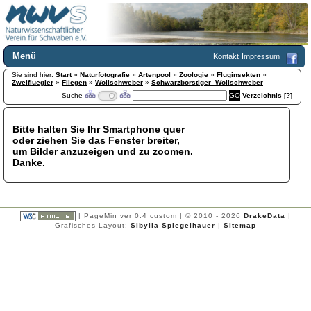
Menü
Kontakt
Impressum
Sie sind hier:
Home
Start
»
Naturfotografie
»
Artenpool
»
Zoologie
»
Fluginsekten
»
Zweifluegler
»
Fliegen
»
Wollschweber
»
Schwarzborstiger_Wollschweber
Wir über uns
Suche
Verzeichnis
[?]
Satzung
+
Mitglied werden
Bitte halten Sie Ihr Smartphone quer
Chronik
oder ziehen Sie das Fenster breiter,
Publikationen
+
um Bilder anzuzeigen und zu zoomen.
Danke.
Programm
Kontakt
Gästebuch
Links
| PageMin ver 0.4 custom | © 2010 - 2026
DrakeData
|
Grafisches Layout:
Sibylla Spiegelhauer
|
Sitemap
Licca liber
Newsletter
Impressum
Datenschutzerklärung
Botanik
+